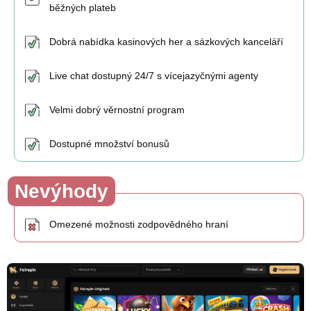
běžných plateb
Dobrá nabídka kasinových her a sázkových kanceláří
Live chat dostupný 24/7 s vícejazyčnými agenty
Velmi dobrý věrnostní program
Dostupné množství bonusů
Nevýhody
Omezené možnosti zodpovědného hraní