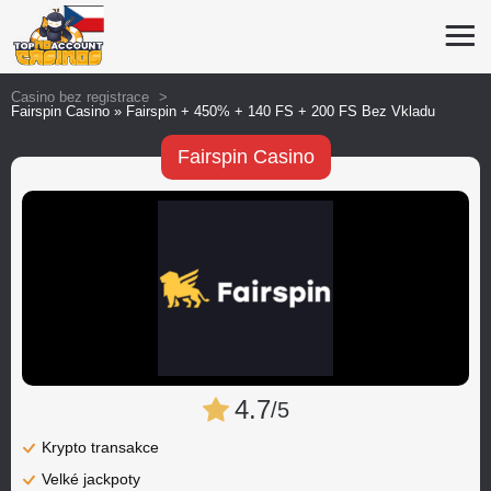
Casino bez registrace
Fairspin Casino » Fairspin + 450% + 140 FS + 200 FS Bez Vkladu
Fairspin Casino
4.7
/5
Krypto transakce
Velké jackpoty