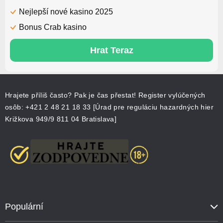
Nejlepší nové kasino 2025
Bonus Crab kasino
Hrat Teraz
Hrajete příliš často? Pak je čas přestat! Register vylúčených
osôb: +421 2 48 21 18 33 [Úrad pre reguláciu hazardných hier
Križkova 949/9 811 04 Bratislava]
Populární