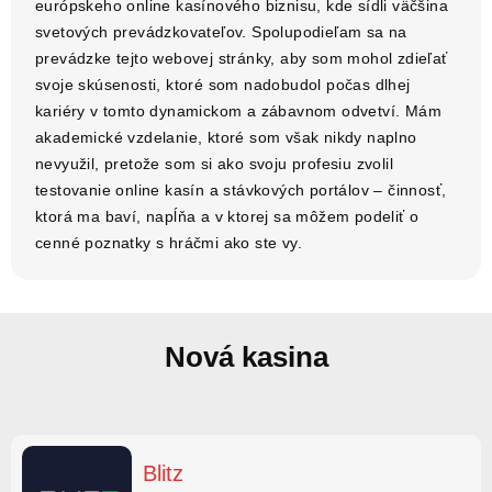
európskeho online kasínového biznisu, kde sídli väčšina
svetových prevádzkovateľov. Spolupodieľam sa na
prevádzke tejto webovej stránky, aby som mohol zdieľať
svoje skúsenosti, ktoré som nadobudol počas dlhej
kariéry v tomto dynamickom a zábavnom odvetví. Mám
akademické vzdelanie, ktoré som však nikdy naplno
nevyužil, pretože som si ako svoju profesiu zvolil
testovanie online kasín a stávkových portálov – činnosť,
ktorá ma baví, napĺňa a v ktorej sa môžem podeliť o
cenné poznatky s hráčmi ako ste vy.
Nová kasina
Blitz