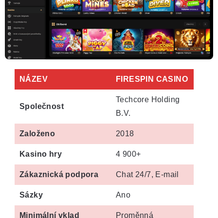
NÁZEV
FIRESPIN CASINO
Techcore Holding
Společnost
B.V.
Založeno
2018
Kasino hry
4 900+
Zákaznická podpora
Chat 24/7, E-mail
Sázky
Ano
Minimální vklad
Proměnná