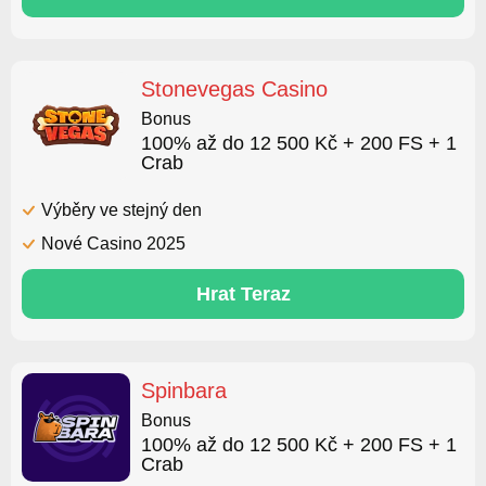
Stonevegas Casino
Bonus
100% až do 12 500 Kč + 200 FS + 1
Crab
Výběry ve stejný den
Nové Casino 2025
Hrat Teraz
Spinbara
Bonus
100% až do 12 500 Kč + 200 FS + 1
Crab