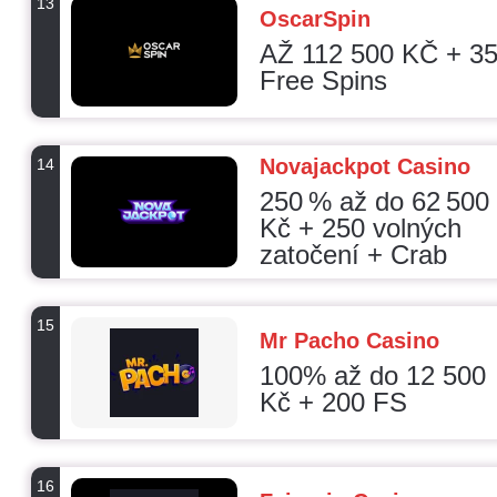
13
OscarSpin
AŽ 112 500 KČ + 3
Free Spins
Novajackpot Casino
14
250 % až do 62 500
Kč + 250 volných
zatočení + Crab
15
Mr Pacho Casino
100% až do 12 500
Kč + 200 FS
16