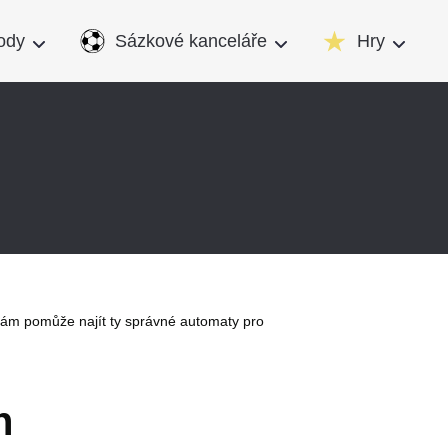
ody
Sázkové kanceláře
Hry
k vám pomůže najít ty správné automaty pro
h