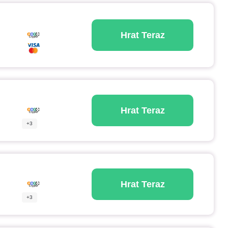
Hrat Teraz
Hrat Teraz
+3
Hrat Teraz
+3