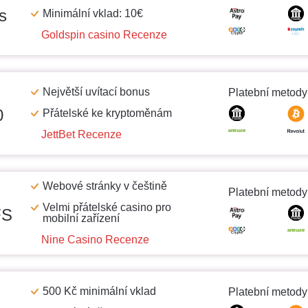
s
Minimální vklad: 10€
Goldspin casino Recenze
Největší uvítací bonus
Platební metody
0
Přátelské ke kryptoměnám
JettBet Recenze
Webové stránky v češtině
Platební metody
Velmi přátelské casino pro
FS
mobilní zařízení
Nine Casino Recenze
500 Kč minimální vklad
Platební metody