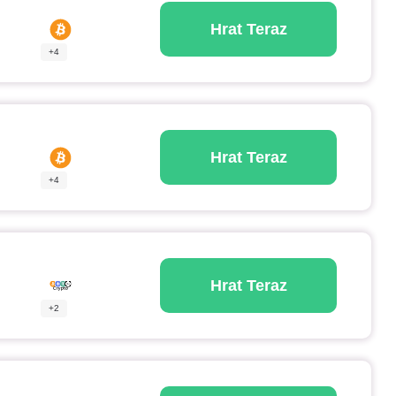
Hrat Teraz
+4
Hrat Teraz
+4
Hrat Teraz
+2