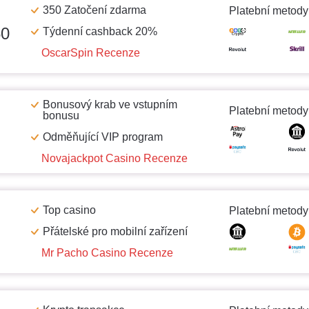
350 Zatočení zdarma
Platební metody
50
Týdenní cashback 20%
OscarSpin Recenze
Bonusový krab ve vstupním
Platební metody
bonusu
Odměňující VIP program
Novajackpot Casino Recenze
Top casino
Platební metody
Přátelské pro mobilní zařízení
Mr Pacho Casino Recenze