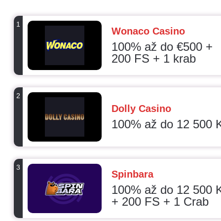
1
Wonaco Casino
100% až do €500 +
200 FS + 1 krab
2
Dolly Casino
100% až do 12 500 
3
Spinbara
100% až do 12 500 
+ 200 FS + 1 Crab