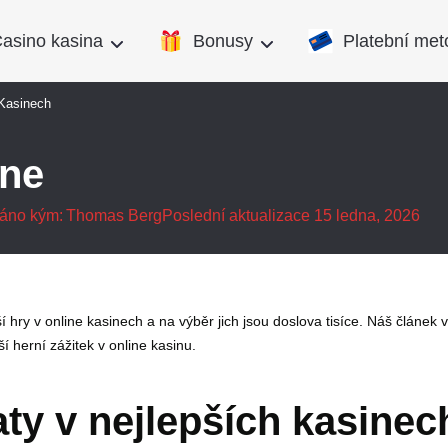
asino kasina
Bonusy
Platební met
 Kasinech
ine
váno kým:
Thomas Berg
Poslední aktualizace
15 ledna, 2026
í hry v online kasinech a na výběr jich jsou doslova tisíce. Náš článe
ší herní zážitek v online kasinu.
ty v nejlepších kasinec