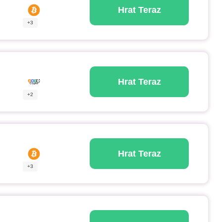
Hrat Teraz
+3
Hrat Teraz
+2
Hrat Teraz
+3