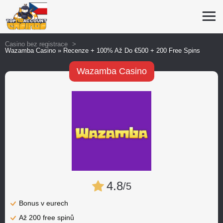
Casino bez registrace
Wazamba Casino » Recenze + 100% Až Do €500 + 200 Free Spins
Wazamba Casino
4.8
/5
Bonus v eurech
Až 200 free spinů