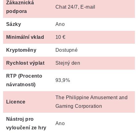
Zákaznická
Chat 24/7, E-mail
podpora
Sázky
Ano
Minimální vklad
10 €
Kryptoměny
Dostupné
Rychlost výplat
Stejný den
RTP (Procento
93,9%
návratnosti)
The Philippine Amusement and
Licence
Gaming Corporation
Nástroj pro
Ano
vyloučení ze hry