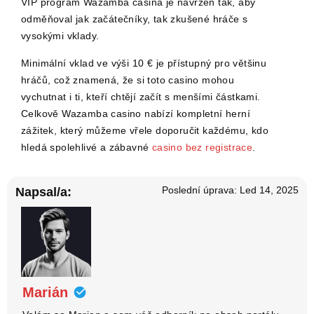
VIP program Wazamba casina je navržen tak, aby
odměňoval jak začátečníky, tak zkušené hráče s
vysokými vklady.
Minimální vklad ve výši 10 € je přístupný pro většinu
hráčů, což znamená, že si toto casino mohou
vychutnat i ti, kteří chtějí začít s menšími částkami.
Celkově Wazamba casino nabízí kompletní herní
zážitek, který můžeme vřele doporučit každému, kdo
hledá spolehlivé a zábavné
casino bez registrace
.
Poslední úprava: Led 14, 2025
Napsal/a:
Marián