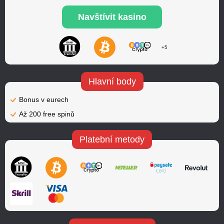
Navštívit kasino
+5
Hlavní body
Bonus v eurech
Až 200 free spinů
Platební metody