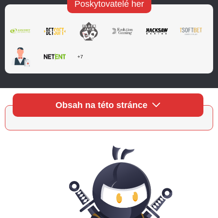
Poskytovatelé her
+7
Obsah na této stránce