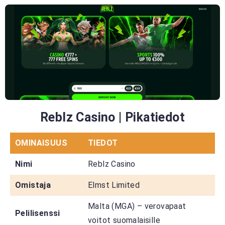
Reblz Casino | Pikatiedot
OMINAISUUS
TIEDOT
Nimi
Reblz Casino
Omistaja
Elmst Limited
Malta (MGA) – verovapaat
Pelilisenssi
voitot suomalaisille