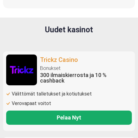
Uudet kasinot
Trickz Casino
Bonukset
300 ilmaiskierrosta ja 10 %
cashback
Välittömät talletukset ja kotiutukset
Verovapaat voitot
Pelaa Nyt