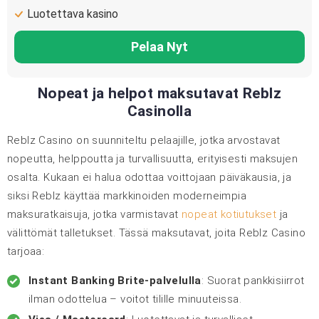
Luotettava kasino
Pelaa Nyt
Nopeat ja helpot maksutavat Reblz
Casinolla
Reblz Casino on suunniteltu pelaajille, jotka arvostavat
nopeutta, helppoutta ja turvallisuutta, erityisesti maksujen
osalta. Kukaan ei halua odottaa voittojaan päiväkausia, ja
siksi Reblz käyttää markkinoiden moderneimpia
maksuratkaisuja, jotka varmistavat
nopeat kotiutukset
ja
välittömät talletukset. Tässä maksutavat, joita Reblz Casino
tarjoaa:
Instant Banking Brite-palvelulla
: Suorat pankkisiirrot
ilman odottelua – voitot tilille minuuteissa.