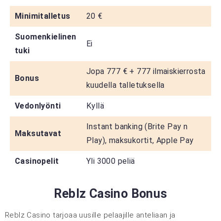
Minimitalletus
20 €
Suomenkielinen
Ei
tuki
Jopa 777 € + 777 ilmaiskierrosta
Bonus
kuudella talletuksella
Vedonlyönti
Kyllä
Instant banking (Brite Pay n
Maksutavat
Play), maksukortit, Apple Pay
Casinopelit
Yli 3000 peliä
Reblz Casino Bonus
Reblz Casino tarjoaa uusille pelaajille anteliaan ja