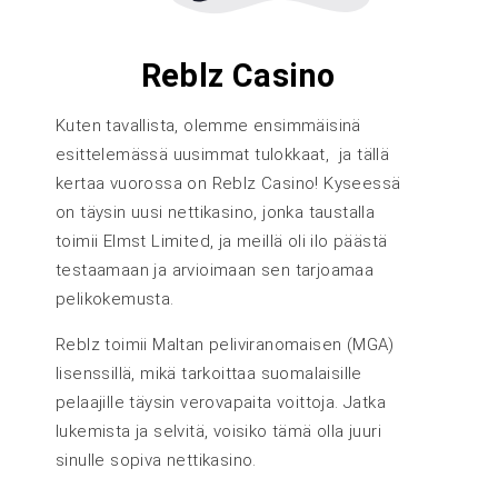
Reblz Casino
Kuten tavallista, olemme ensimmäisinä
esittelemässä uusimmat tulokkaat, ja tällä
kertaa vuorossa on Reblz Casino! Kyseessä
on täysin uusi nettikasino, jonka taustalla
toimii Elmst Limited, ja meillä oli ilo päästä
testaamaan ja arvioimaan sen tarjoamaa
pelikokemusta.
Reblz toimii Maltan peliviranomaisen (MGA)
lisenssillä, mikä tarkoittaa suomalaisille
pelaajille täysin verovapaita voittoja. Jatka
lukemista ja selvitä, voisiko tämä olla juuri
sinulle sopiva nettikasino.