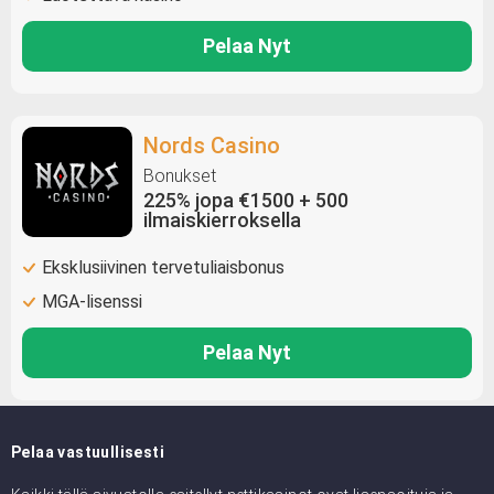
Pelaa Nyt
Nords Casino
Bonukset
225% jopa €1500 + 500
ilmaiskierroksella
Eksklusiivinen tervetuliaisbonus
MGA-lisenssi
Pelaa Nyt
Pelaa vastuullisesti