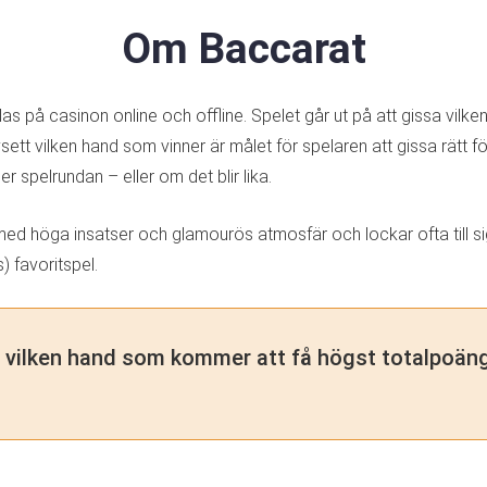
Om Baccarat
as på casinon online och offline. Spelet går ut på att gissa vil
ett vilken hand som vinner är målet för spelaren att gissa rätt för
spelrundan – eller om det blir lika.
 med höga insatser och glamourös atmosfär och lockar ofta till s
 favoritspel.
a vilken hand som kommer att få högst totalpoäng,