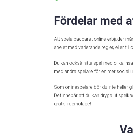
Fördelar med a
Att spela baccarat online erbjuder mång
spelet med varierande regler, eller til
Du kan också hitta spel med olika insat
med andra spelare för en mer social u
Som onlinespelare bör du inte heller 
Det innebär att du kan dryga ut spelka
gratis i demoläge!
Va