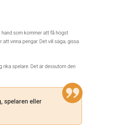
ken hand som kommer att få högst
 att vinna pengar. Det vill säga, gissa
ig rika spelare. Det är dessutom den
 spelaren eller