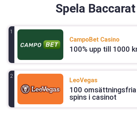
Spela Baccarat
1
CampoBet Casino
100% upp till 1000 k
2
LeoVegas
100 omsättningsfria
spins i casinot