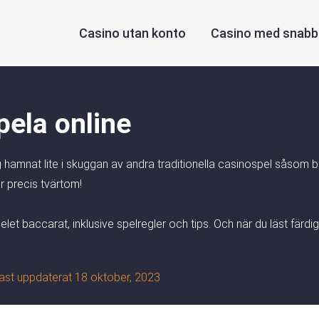
Casino utan konto
Casino med snabb
pela online
hamnat lite i skuggan av andra traditionella casinospel såsom b
är precis tvärtom!
t baccarat, inklusive spelregler och tips. Och när du läst färdigt
ast uppdaterat
18 oktober, 2023