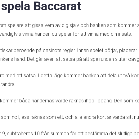
spela Baccarat
som spelare att gissa vem av dig själv och banken som kommer a
vändigtvis vinna handen du spelar för att vinna med din insats.
tlekar beroende på casinots regler. Innan spelet börjar, placerar
ankens hand. Det går även att satsa på att spelrundan slutar oavgj
ra med att satsa. I detta läge kommer banken att dela ut två kort t
randra.
er kommer båda händernas värde räknas ihop i poäng. Den som k
 som noll, ess räknas som ett, och alla andra kort är värda sitt n
 9, subtraheras 10 från summan för att bestämma det slutliga p