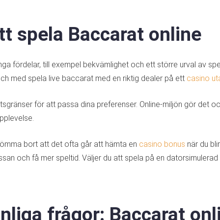
tt spela Baccarat online
a fördelar, till exempel bekvämlighet och ett större urval av spel
l och med spela live baccarat med en riktig dealer på ett
casino uta
sgränser för att passa dina preferenser. Online-miljön gör det ock
pplevelse.
glömma bort att det ofta går att hämta en
casino bonus
när du bli
ssan och få mer speltid. Väljer du att spela på en datorsimulerad
nliga frågor: Baccarat onl