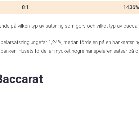
8:1
14,36%
oende på vilken typ av satsning som görs och vilket typ av bacca
spelarsatsning ungefär 1,24%, medan fördelen på en banksatsning
å banken. Husets fördel är mycket högre när spelaren satsar på o
Baccarat