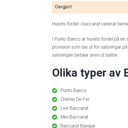
Oavgjort
Husets fördel i baccarat varierar ber
I Punto Banco är husets fördel på en 
provision som tas ut för satsningar p
satsningen betalar även ut bättre.
Olika typer av 
Punto Banco
Chemin De Fer
Live Baccarat
Mini Baccarat
Baccarat Banque