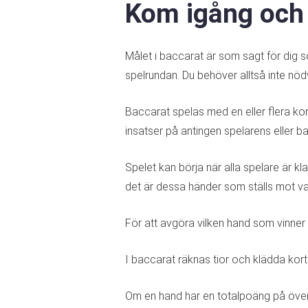
Kom igång och 
Målet i baccarat är som sagt för dig 
spelrundan. Du behöver alltså inte nöd
Baccarat spelas med en eller flera kor
insatser på antingen spelarens eller b
Spelet kan börja när alla spelare är kla
det är dessa händer som ställs mot va
För att avgöra vilken hand som vinn
I baccarat räknas tior och klädda kort
Om en hand har en totalpoäng på över