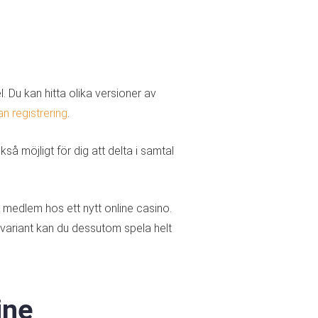
. Du kan hitta olika versioner av
n registrering
.
så möjligt för dig att delta i samtal
r medlem hos ett nytt online casino.
 variant kan du dessutom spela helt
ine