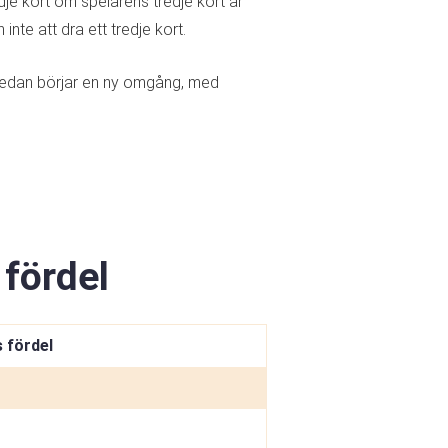
je kort om spelarens tredje kort är
nte att dra ett tredje kort.
. Sedan börjar en ny omgång, med
 fördel
 fördel