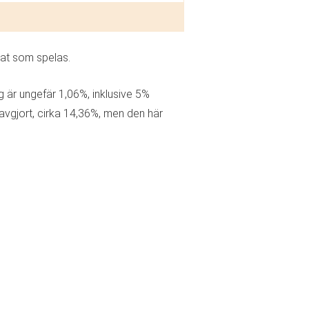
rat som spelas.
 är ungefär 1,06%, inklusive 5%
avgjort, cirka 14,36%, men den här