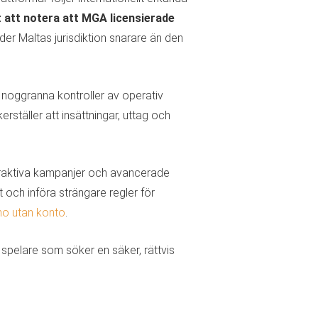
t att notera att MGA licensierade
nder Maltas jurisdiktion snarare än den
t noggranna kontroller av operativ
kerställer att insättningar, uttag och
ttraktiva kampanjer och avancerade
 och införa strängare regler för
no utan konto
.
a spelare som söker en säker, rättvis