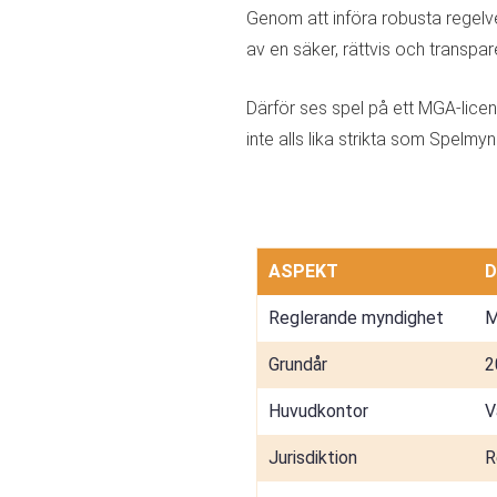
Genom att införa robusta regelve
av en säker, rättvis och transpar
Därför ses spel på ett MGA-licen
inte alls lika strikta som Spelm
ASPEKT
D
Reglerande myndighet
M
Grundår
2
Huvudkontor
V
Jurisdiktion
R