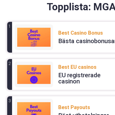
Topplista: MGA
1
Best Casino Bonus
Bästa casinobonusa
2
Best EU casinos
EU registrerade
casinon
3
Best Payouts