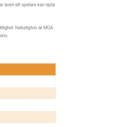
ar även att spelare kan njuta
tlighet. Naturligtvis är MGA
sino.