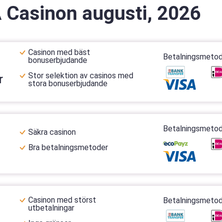
 Casinon augusti, 2026
Casinon med bäst
Betalningsmetod
bonuserbjudande
Stor selektion av casinos med
r
stora bonuserbjudande
Betalningsmetod
Säkra casinon
Bra betalningsmetoder
Casinon med störst
Betalningsmetod
utbetalningar