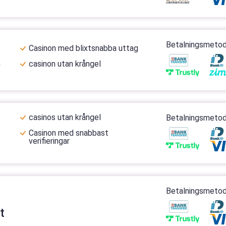
Betalningsmetod
Casinon med blixtsnabba uttag
a
casinon utan krångel
casinos utan krångel
Betalningsmetod
Casinon med snabbast
verifieringar
Betalningsmetod
t