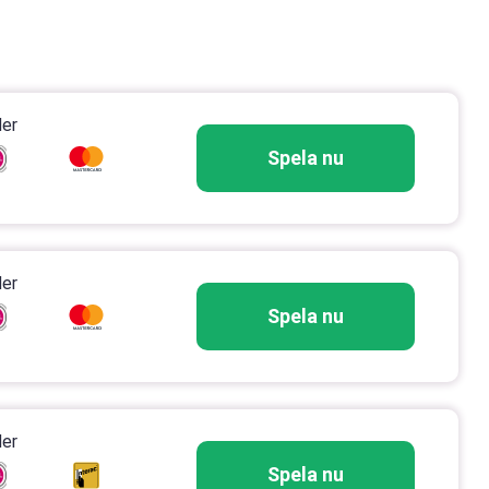
er
Spela nu
er
Spela nu
er
Spela nu