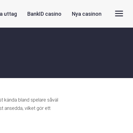
a uttag
BankID casino
Nya casinon
t kända bland spelare såväl
 ansedda, vilket gör ett