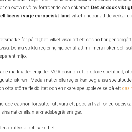
 en extra nivå av förtroende och säkerhet.
Det är dock viktig
ell licens i varje europeiskt land
, vilket innebär att de verkar u
etsmärke för pålitlighet, vilket visar att ett casino har genomgåt
visa. Denna strikta reglering hjälper till att minimera risker och sä
sparent miljö.
lerade marknader erbjuder MGA casinon ett bredare spelutbud, a
regulatorisk ram. Medan nationella regler kan begränsa spelutbudet
 ofta större flexibilitet och en rikare spelupplevelse på ett
casi
sierade casinon fortsätter att vara ett populärt val för europeisk
 sina nationella marknadsbegränsningar.
nterar rättvisa och säkerhet.