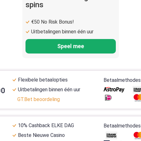
spins
€50 No Risk Bonus!
Uitbetalingen binnen één uur
Speel mee
Flexibele betaalopties
Betaalmethodes
00
Uitbetalingen binnen één uur
GT.Bet beoordeling
10% Cashback ELKE DAG
Betaalmethodes
Beste Nieuwe Casino