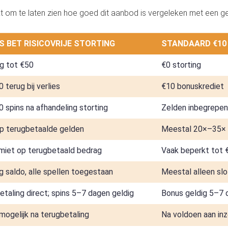
kt om te laten zien hoe goed dit aanbod is vergeleken met een 
 BET RISICOVRIJE STORTING
STANDAARD €10
ng tot €50
€0 storting
 terug bij verlies
€10 bonuskrediet
 spins na afhandeling storting
Zelden inbegrepen
p terugbetaalde gelden
Meestal 20×–35× 
imiet op terugbetaald bedrag
Vaak beperkt tot
g saldo, alle spellen toegestaan
Meestal alleen slo
taling direct; spins 5–7 dagen geldig
Bonus geldig 5–7 
mogelijk na terugbetaling
Na voldoen aan in