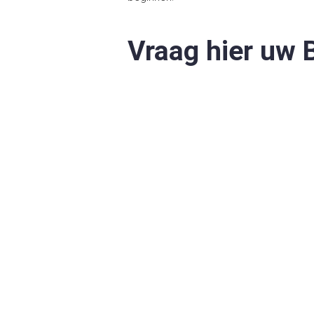
Vraag hier uw 