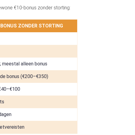
gewone €10-bonus zonder storting:
 BONUS ZONDER STORTING
; meestal alleen bonus
de bonus (€200–€350)
 €40–€100
ts
dagen
zetvereisten