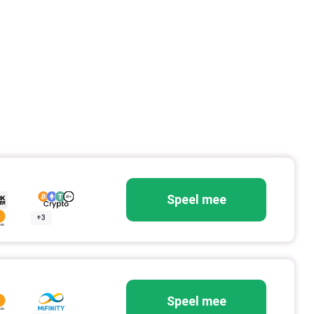
Speel mee
+3
Speel mee