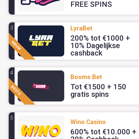
FREE SPINS
LyraBet
3
200% tot €1000 +
NIEUW
10% Dagelijkse
cashback
4
Booms Bet
Tot €1500 + 150
BESTE
gratis spins
5
Wino Casino
600% tot €10.000 +