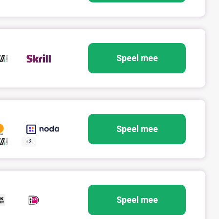
Speel mee
Speel mee
+2
Speel mee