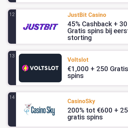
JustBit Casino
12
45% Cashback + 30
Gratis spins bij eers
storting
13
Voltslot
€1,000 + 250 Grati
spins
14
CasinoSky
200% tot €600 + 2
gratis spins