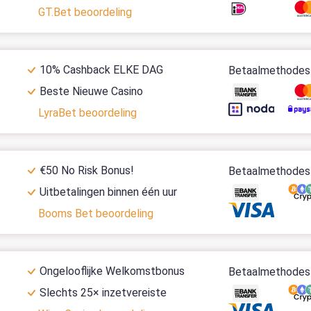
GT.Bet beoordeling
10% Cashback ELKE DAG
Betaalmethodes
Beste Nieuwe Casino
LyraBet beoordeling
€50 No Risk Bonus!
Betaalmethodes
Uitbetalingen binnen één uur
Booms Bet beoordeling
Ongelooflijke Welkomstbonus
Betaalmethodes
Slechts 25× inzetvereiste