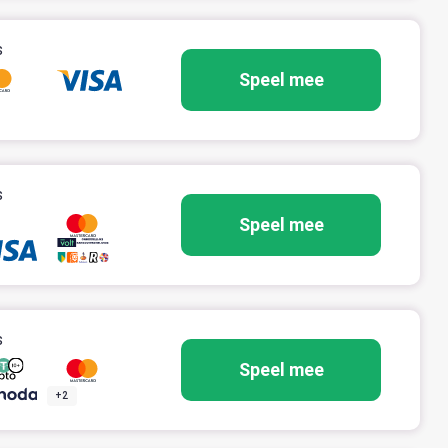
s
Speel mee
s
Speel mee
s
Speel mee
+2