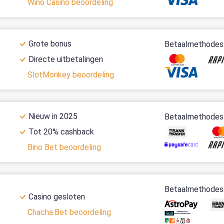
Wino Casino beoordeling
Grote bonus
Betaalmethodes
Directe uitbetalingen
SlotMonkey beoordeling
Nieuw in 2025
Betaalmethodes
Tot 20% cashback
Bino Bet beoordeling
Betaalmethodes
Casino gesloten
Chacha.Bet beoordeling