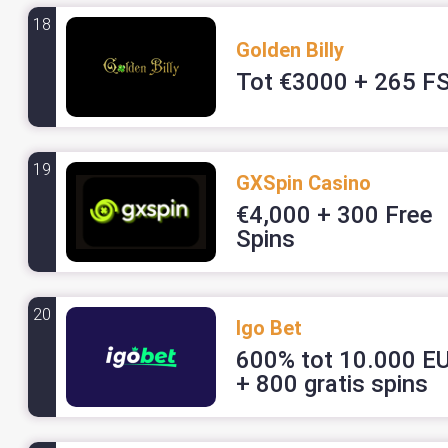
18
Golden Billy
Tot €3000 + 265 F
19
GXSpin Casino
€4,000 + 300 Free
Spins
20
Igo Bet
600% tot 10.000 E
+ 800 gratis spins