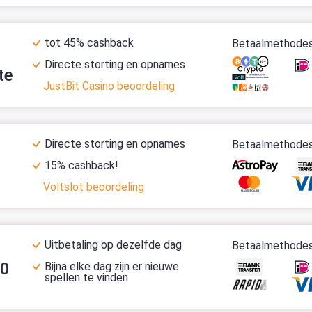
tot 45% cashback
Betaalmethode
Directe storting en opnames
te
JustBit Casino beoordeling
Directe storting en opnames
Betaalmethode
s
15% cashback!
Voltslot beoordeling
Uitbetaling op dezelfde dag
Betaalmethode
50
Bijna elke dag zijn er nieuwe
spellen te vinden