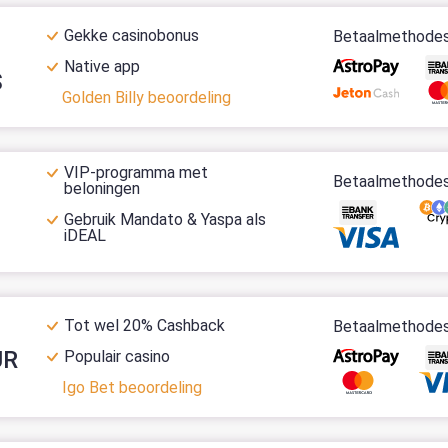
Gekke casinobonus
Betaalmethode
Native app
S
Golden Billy beoordeling
VIP-programma met
Betaalmethode
beloningen
Gebruik Mandato & Yaspa als
iDEAL
Tot wel 20% Cashback
Betaalmethode
UR
Populair casino
Igo Bet beoordeling