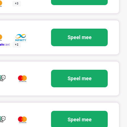
+3
Speel mee
+2
Speel mee
Speel mee