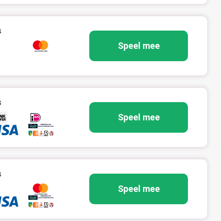
s
Speel mee
s
Speel mee
s
Speel mee