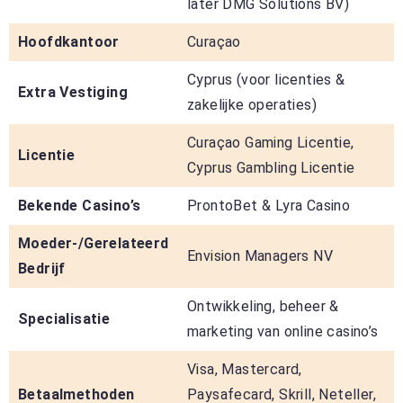
later DMG Solutions BV)
Hoofdkantoor
Curaçao
Cyprus (voor licenties &
Extra Vestiging
zakelijke operaties)
Curaçao Gaming Licentie,
Licentie
Cyprus Gambling Licentie
Bekende Casino’s
ProntoBet & Lyra Casino
Moeder-/Gerelateerd
Envision Managers NV
Bedrijf
Ontwikkeling, beheer &
Specialisatie
marketing van online casino’s
Visa, Mastercard,
Betaalmethoden
Paysafecard, Skrill, Neteller,