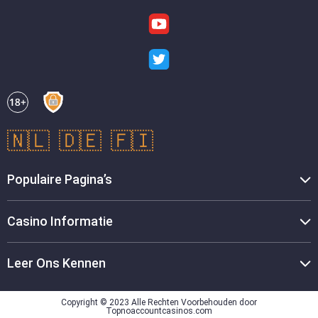
🇳🇱
🇩🇪
🇫🇮
Populaire Pagina’s
Casino Informatie
Leer Ons Kennen
Copyright © 2023 Alle Rechten Voorbehouden door
Topnoaccountcasinos.com