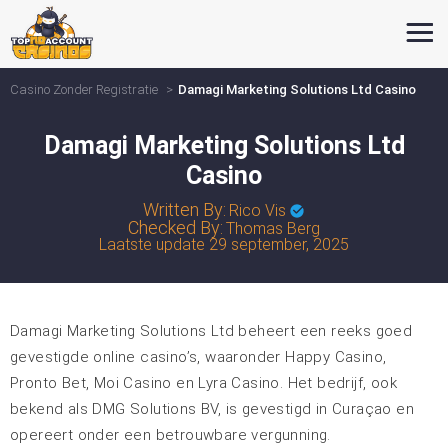
Casino Zonder Registratie
Damagi Marketing Solutions Ltd Casino
Damagi Marketing Solutions Ltd
Casino
Written By:
Rico Vis
Checked By:
Thomas Berg
Laatste update
29 september, 2025
Damagi Marketing Solutions Ltd beheert een reeks goed
gevestigde online casino’s, waaronder Happy Casino,
Pronto Bet, Moi Casino en Lyra Casino. Het bedrijf, ook
bekend als DMG Solutions BV, is gevestigd in Curaçao en
opereert onder een betrouwbare vergunning.