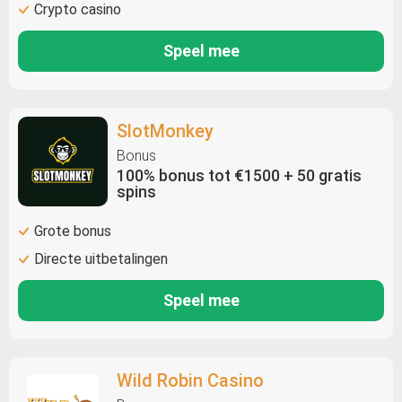
Crypto casino
Speel mee
SlotMonkey
Bonus
100% bonus tot €1500 + 50 gratis
spins
Grote bonus
Directe uitbetalingen
Speel mee
Wild Robin Casino