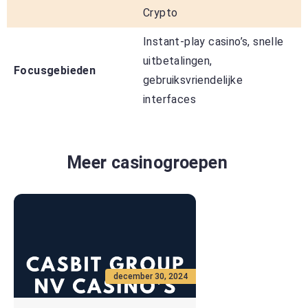
Crypto
Instant-play casino’s, snelle
uitbetalingen,
Focusgebieden
gebruiksvriendelijke
interfaces
Meer casinogroepen
december 30, 2024