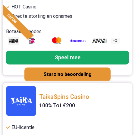
HOT Casino
NIEUW
Directe storting en opnames
Betaalmethodes
+2
Speel mee
Starzino beoordeling
TaikaSpins Casino
100% Tot €200
EU-licentie