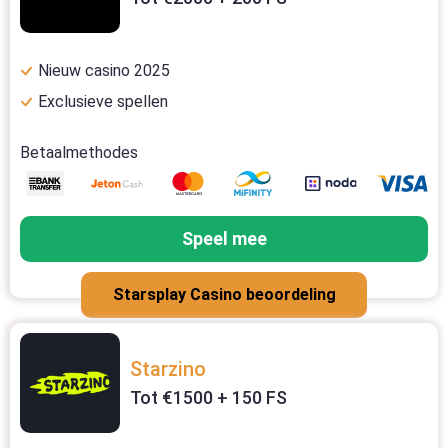
Nieuw casino 2025
Exclusieve spellen
Betaalmethodes
Speel mee
Starsplay Casino beoordeling
Starzino
Tot €1500 + 150 FS