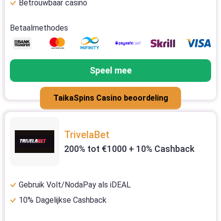
Betrouwbaar casino
Betaalmethodes
Speel mee
TaikaSpins Casino beoordeling
TrivelaBet
200% tot €1000 + 10% Cashback
Gebruik Volt/NodaPay als iDEAL
10% Dagelijkse Cashback