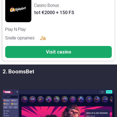
Casino Bonus
tot €2000 + 150 FS
Play N Play
Ja
Snelle opnames
Visit casino
2. BoomsBet