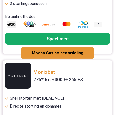
3 stortingsbonussen
Betaalmethodes
+5
Speel mee
Moana Casino beoordeling
Monixbet
275%tot €3000+ 265 FS
Snel storten met IDEAL/VOLT
Directe storting en opnames