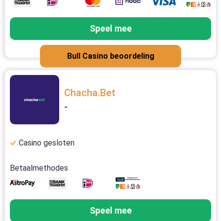
Speel mee
Bull Casino beoordeling
Chacha.Bet
-
Casino gesloten
Betaalmethodes
Speel mee