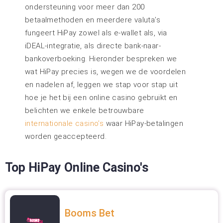
ondersteuning voor meer dan 200
betaalmethoden en meerdere valuta’s
fungeert HiPay zowel als e-wallet als, via
iDEAL-integratie, als directe bank-naar-
bankoverboeking. Hieronder bespreken we
wat HiPay precies is, wegen we de voordelen
en nadelen af, leggen we stap voor stap uit
hoe je het bij een online casino gebruikt en
belichten we enkele betrouwbare
internationale casino’s
waar HiPay-betalingen
worden geaccepteerd.
Top HiPay Online Casino's
Booms Bet