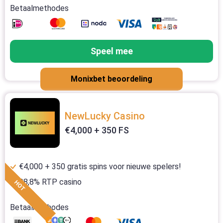
Betaalmethodes
Speel mee
Monixbet beoordeling
NewLucky Casino
€4,000 + 350 FS
€4,000 + 350 gratis spins voor nieuwe spelers!
98,8% RTP casino
HOT
Betaalmethodes