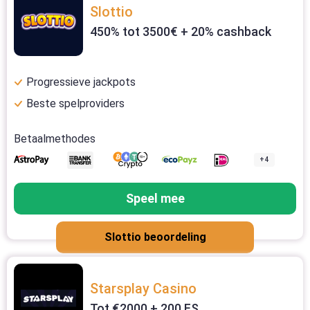
Slottio
450% tot 3500€ + 20% cashback
Progressieve jackpots
Beste spelproviders
Betaalmethodes
+4
Speel mee
Slottio beoordeling
Starsplay Casino
Tot €2000 + 200 FS