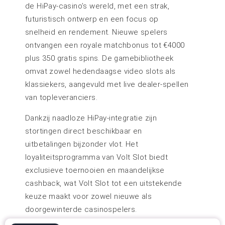
de HiPay-casino’s wereld, met een strak,
futuristisch ontwerp en een focus op
snelheid en rendement. Nieuwe spelers
ontvangen een royale matchbonus tot €4000
plus 350 gratis spins. De gamebibliotheek
omvat zowel hedendaagse video slots als
klassiekers, aangevuld met live dealer-spellen
van topleveranciers.
Dankzij naadloze HiPay-integratie zijn
stortingen direct beschikbaar en
uitbetalingen bijzonder vlot. Het
loyaliteitsprogramma van Volt Slot biedt
exclusieve toernooien en maandelijkse
cashback, wat Volt Slot tot een uitstekende
keuze maakt voor zowel nieuwe als
doorgewinterde casinospelers.