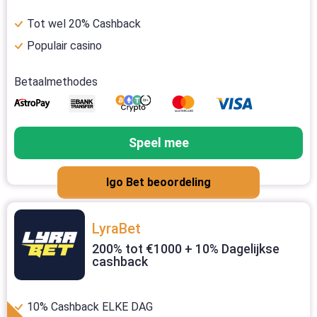
Tot wel 20% Cashback
Populair casino
Betaalmethodes
Speel mee
Igo Bet beoordeling
LyraBet
200% tot €1000 + 10% Dagelijkse
cashback
10% Cashback ELKE DAG