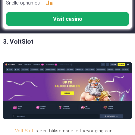
Ja
Snelle opnames
Visit casino
3. VoltSlot
Volt Slot
is een bliksemsnelle toevoeging aan