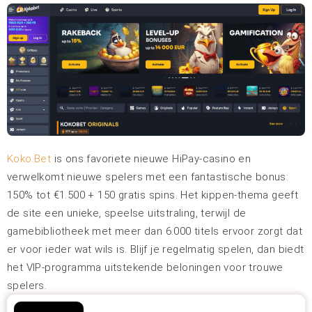
Koko.Bet
is ons favoriete nieuwe HiPay-casino en
verwelkomt nieuwe spelers met een fantastische bonus:
150% tot €1.500 + 150 gratis spins. Het kippen-thema geeft
de site een unieke, speelse uitstraling, terwijl de
gamebibliotheek met meer dan 6.000 titels ervoor zorgt dat
er voor ieder wat wils is. Blijf je regelmatig spelen, dan biedt
het VIP-programma uitstekende beloningen voor trouwe
spelers.