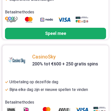
Betaalmethodes
Speel mee
CasinoSky
200% tot €600 + 250 gratis spins
Uitbetaling op dezelfde dag
Bijna elke dag zijn er nieuwe spellen te vinden
Betaalmethodes