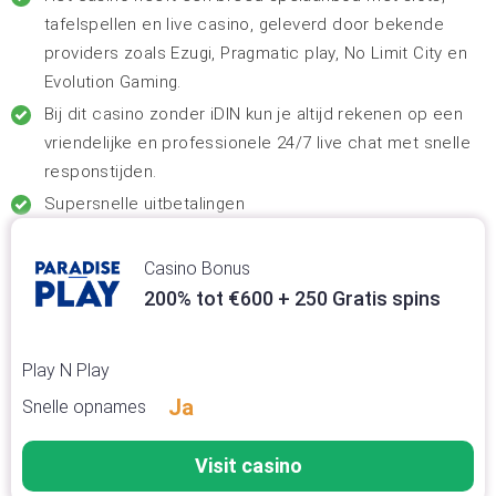
tafelspellen en live casino, geleverd door bekende
providers zoals Ezugi, Pragmatic play, No Limit City en
Evolution Gaming.
Bij dit casino zonder iDIN kun je altijd rekenen op een
vriendelijke en professionele 24/7 live chat met snelle
responstijden.
Supersnelle uitbetalingen
Casino Bonus
200% tot €600 + 250 Gratis spins
Play N Play
Ja
Snelle opnames
Visit casino