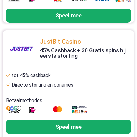
Speel mee
JustBit Casino
45% Cashback + 30 Gratis spins bij
eerste storting
tot 45% cashback
Directe storting en opnames
Betaalmethodes
Speel mee