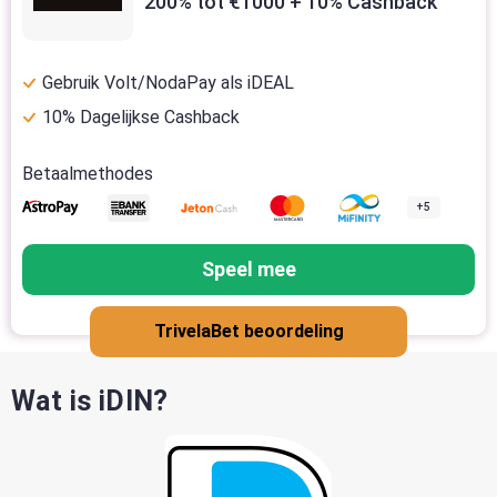
200% tot €1000 + 10% Cashback
Gebruik Volt/NodaPay als iDEAL
10% Dagelijkse Cashback
Betaalmethodes
+5
Speel mee
TrivelaBet beoordeling
Wat is iDIN?