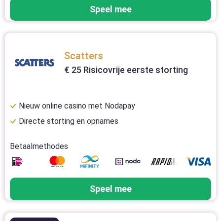
Speel mee
Scatters
€ 25 Risicovrije eerste storting
Nieuw online casino met Nodapay
Directe storting en opnames
Betaalmethodes
Speel mee