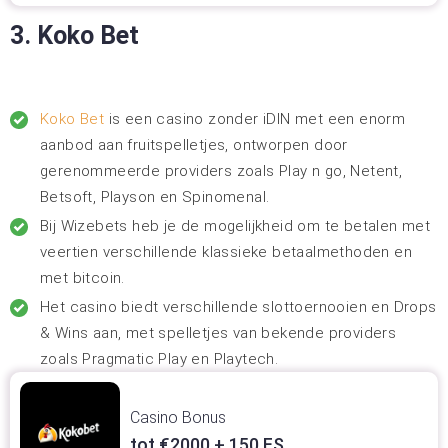
3. Koko Bet
Koko Bet
is een casino zonder iDIN met een enorm
aanbod aan fruitspelletjes, ontworpen door
gerenommeerde providers zoals Play n go, Netent,
Betsoft, Playson en Spinomenal.
Bij Wizebets heb je de mogelijkheid om te betalen met
veertien verschillende klassieke betaalmethoden en
met bitcoin.
Het casino biedt verschillende slottoernooien en Drops
& Wins aan, met spelletjes van bekende providers
zoals Pragmatic Play en Playtech.
Casino Bonus
tot €2000 + 150 FS