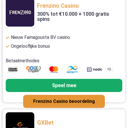
Frenzino Casino
300% tot €10.000 + 1000 gratis
spins
Nieuw Famagousta BV casino
Ongelooflijke bonus
Betaalmethodes
+2
Speel mee
Frenzino Casino beoordeling
GXBet