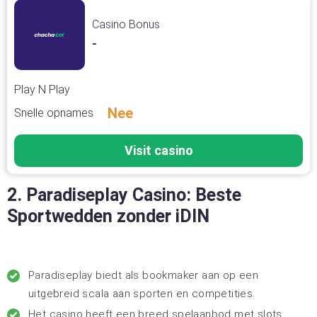
Casino Bonus
-
Play N Play
Nee
Snelle opnames
Visit casino
2. Paradiseplay Casino: Beste
Sportwedden zonder iDIN
Paradiseplay biedt als bookmaker aan op een
uitgebreid scala aan sporten en competities.
Het casino heeft een breed spelaanbod met slots,