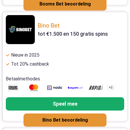
Booms Bet beoordeling
Bino Bet
tot €1.500 en 150 gratis spins
Nieuw in 2025
Tot 20% cashback
Betaalmethodes
+2
Speel mee
Bino Bet beoordeling