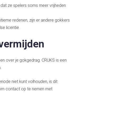
 dat ze spelers soms meer vrijheden
tieme redenen, zijn er andere gokkers
e licentie.
 vermijden
rgen over je gokgedrag. CRUKS is een
.
iode niet kunt volhouden, is dit
an om contact op te nemen met