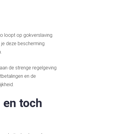
co loopt op gokverslaving.
 je deze bescherming
.
n aan de strenge regelgeving
itbetalingen en de
jkheid.
 en toch