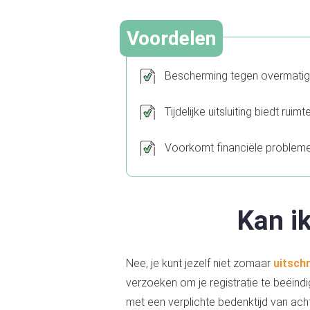
Voordelen
Bescherming tegen overmati
Tijdelijke uitsluiting biedt ruim
Voorkomt financiële problem
Kan i
Nee, je kunt jezelf niet zomaar
uitsch
verzoeken om je registratie te beëindi
met een verplichte bedenktijd van ach