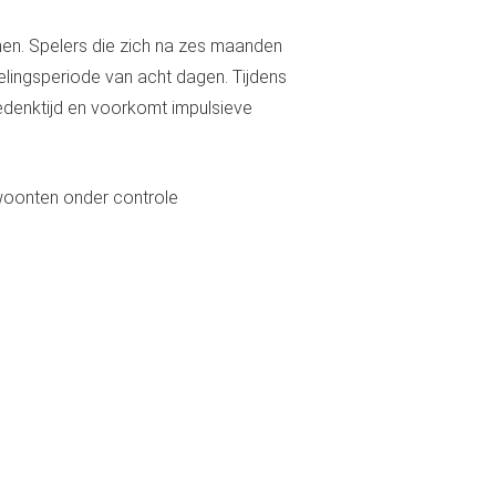
en. Spelers die zich na zes maanden
koelingsperiode van acht dagen. Tijdens
bedenktijd en voorkomt impulsieve
ewoonten onder controle