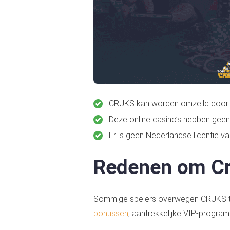
CRUKS kan worden omzeild door te
Deze online casino’s hebben geen
Er is geen Nederlandse licentie v
Redenen om Cr
Sommige spelers overwegen CRUKS te v
bonussen
, aantrekkelijke VIP-program