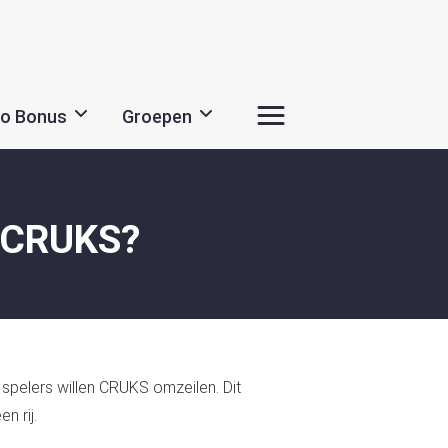
no Bonus
Groepen
e CRUKS?
 spelers willen CRUKS omzeilen. Dit
n rij.