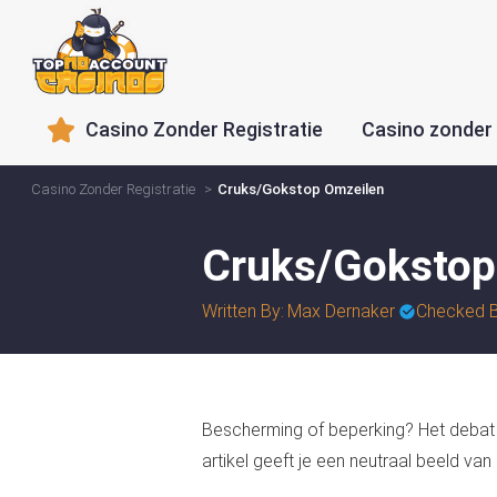
Casino Zonder Registratie
Casino zonder
Casino Zonder Registratie
Cruks/Gokstop Omzeilen
Cruks/Gokstop 
Written By:
Max Dernaker
Checked B
Bescherming of beperking? Het debat w
artikel geeft je een neutraal beeld va