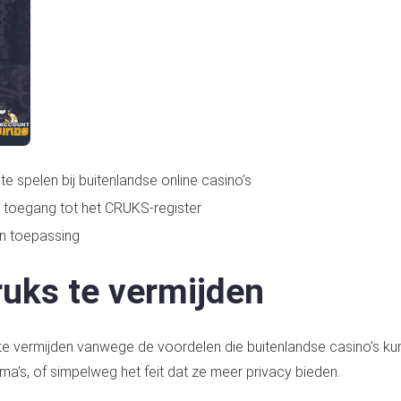
 spelen bij buitenlandse online casino’s
 toegang tot het CRUKS-register
an toepassing
uks te vermijden
ermijden vanwege de voordelen die buitenlandse casino’s kunn
ma’s, of simpelweg het feit dat ze meer privacy bieden.