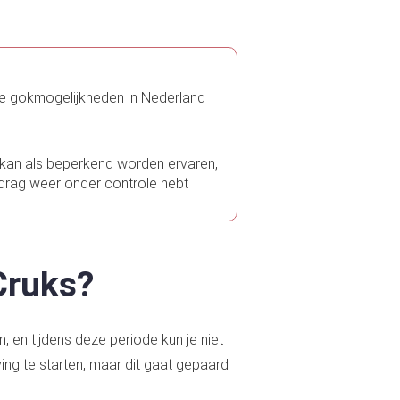
le gokmogelijkheden in Nederland
e kan als beperkend worden ervaren,
edrag weer onder controle hebt
Cruks?
, en tijdens deze periode kun je niet
ing te starten, maar dit gaat gepaard