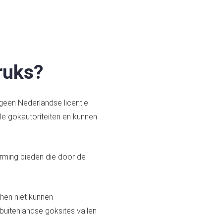
ruks?
geen Nederlandse licentie
e gokautoriteiten en kunnen
erming bieden die door de
j hen niet kunnen
buitenlandse goksites vallen