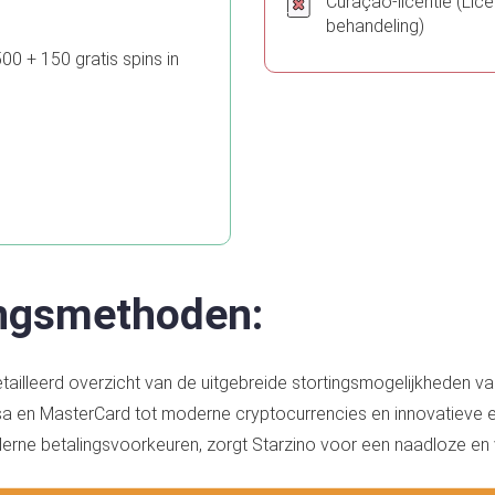
Curaçao-licentie (Lice
behandeling)
0 + 150 gratis spins in
ingsmethoden:
ailleerd overzicht van de uitgebreide stortingsmogelijkheden va
sa en MasterCard tot moderne cryptocurrencies en innovatieve e
erne betalingsvoorkeuren, zorgt Starzino voor een naadloze en ve