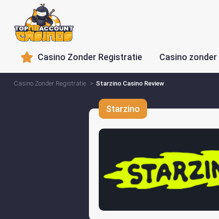
Casino Zonder Registratie
Casino zonder
Casino Zonder Registratie
Starzino Casino Review
Starzino