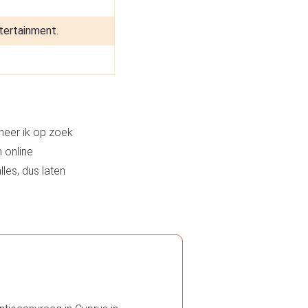
tertainment.
.
nneer ik op zoek
n online
lles, dus laten