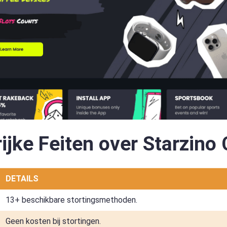
ijke Feiten over Starzino
DETAILS
13+ beschikbare stortingsmethoden.
Geen kosten bij stortingen.