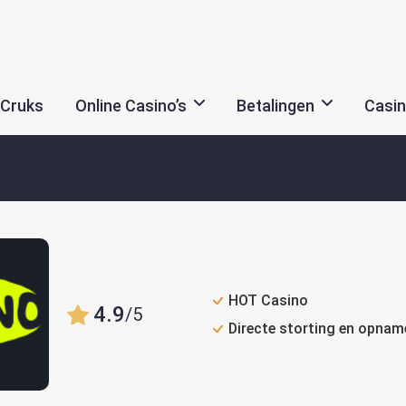
 Cruks
Online Casino’s
Betalingen
Casi
HOT Casino
4.9
/5
Directe storting en opnam