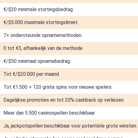
€/$20 minimale stortingsbedrag.
€/$5.000 maximale stortingslimiet.
7+ ondersteunde opnamemethoden.
0 tot €3, afhankelijk van de methode.
€/$50 minimaal opnamebedrag.
Tot €/$20.000 per maand.
Tot €1.500 + 120 gratis spins voor nieuwe spelers.
Dagelijkse promoties en tot 20% cashback op verliezen.
Meer dan 5.500 casinospellen beschikbaar.
Ja, jackpotspellen beschikbaar voor potentiële grote winsten.