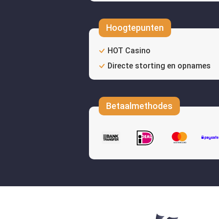
Hoogtepunten
HOT Casino
Directe storting en opnames
Betaalmethodes