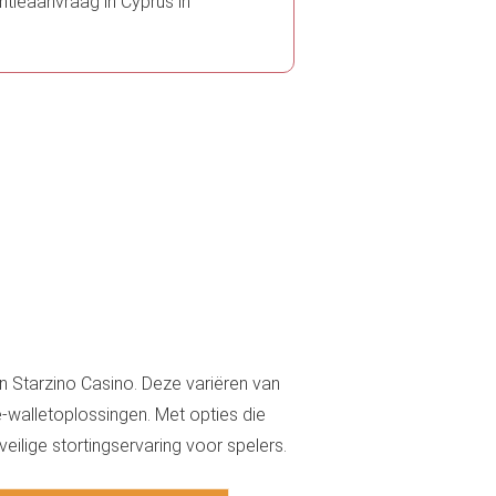
ntieaanvraag in Cyprus in
n Starzino Casino. Deze variëren van
-walletoplossingen. Met opties die
ilige stortingservaring voor spelers.