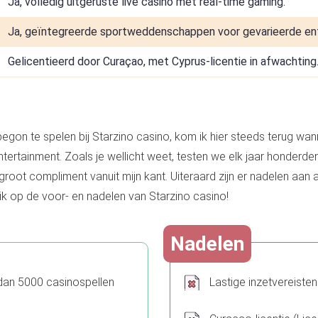
Ja, volledig uitgeruste live casino met real-time gaming.
Ja, geïntegreerde sportweddenschappen voor gevarieerde en
Gelicentieerd door Curaçao, met Cyprus-licentie in afwachting
 begon te spelen bij Starzino casino, kom ik hier steeds terug wa
ntertainment. Zoals je wellicht weet, testen we elk jaar honderde
 groot compliment vanuit mijn kant. Uiteraard zijn er nadelen aan a
k op de voor- en nadelen van Starzino casino!
Nadelen
dan 5000 casinospellen
Lastige inzetvereisten