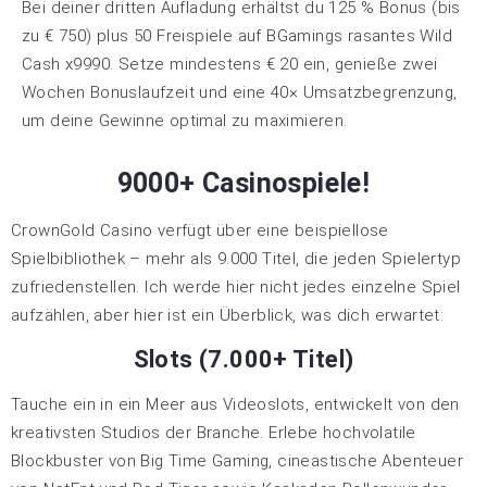
Bei deiner dritten Aufladung erhältst du 125 % Bonus (bis
zu € 750) plus 50 Freispiele auf BGamings rasantes Wild
Cash x9990. Setze mindestens € 20 ein, genieße zwei
Wochen Bonuslaufzeit und eine 40× Umsatzbegrenzung,
um deine Gewinne optimal zu maximieren.
9000+ Casinospiele!
CrownGold Casino verfügt über eine beispiellose
Spielbibliothek – mehr als 9.000 Titel, die jeden Spielertyp
zufriedenstellen. Ich werde hier nicht jedes einzelne Spiel
aufzählen, aber hier ist ein Überblick, was dich erwartet:
Slots (7.000+ Titel)
Tauche ein in ein Meer aus Videoslots, entwickelt von den
kreativsten Studios der Branche. Erlebe hochvolatile
Blockbuster von Big Time Gaming, cineastische Abenteuer