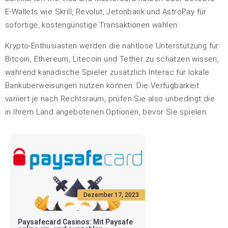
E-Wallets wie Skrill, Revolut, Jetonbank und AstroPay für
sofortige, kostengünstige Transaktionen wählen.
Krypto-Enthusiasten werden die nahtlose Unterstützung für
Bitcoin, Ethereum, Litecoin und Tether zu schätzen wissen,
während kanadische Spieler zusätzlich Interac für lokale
Banküberweisungen nutzen können. Die Verfügbarkeit
variiert je nach Rechtsraum, prüfen Sie also unbedingt die
in Ihrem Land angebotenen Optionen, bevor Sie spielen.
Dezember 17, 2023
Paysafecard Casinos: Mit Paysafe