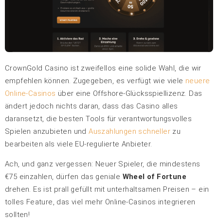
CrownGold Casino ist zweifellos eine solide Wahl, die wir
empfehlen können. Zugegeben, es verfügt wie viele
neuere
Online-Casinos
über eine Offshore-Glücksspiellizenz. Das
ändert jedoch nichts daran, dass das Casino alles
daransetzt, die besten Tools für verantwortungsvolles
Spielen anzubieten und
Auszahlungen schneller
zu
bearbeiten als viele EU-regulierte Anbieter.
Ach, und ganz vergessen: Neuer Spieler, die mindestens
€75 einzahlen, dürfen das geniale
Wheel of Fortune
drehen. Es ist prall gefüllt mit unterhaltsamen Preisen – ein
tolles Feature, das viel mehr Online-Casinos integrieren
sollten!