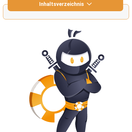
Inhaltsverzeichnis