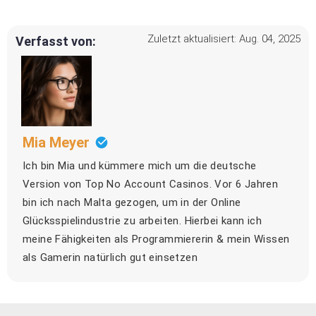
Zuletzt aktualisiert: Aug. 04, 2025
Verfasst von:
Mia Meyer
Ich bin Mia und kümmere mich um die deutsche
Version von Top No Account Casinos. Vor 6 Jahren
bin ich nach Malta gezogen, um in der Online
Glücksspielindustrie zu arbeiten. Hierbei kann ich
meine Fähigkeiten als Programmiererin & mein Wissen
als Gamerin natürlich gut einsetzen