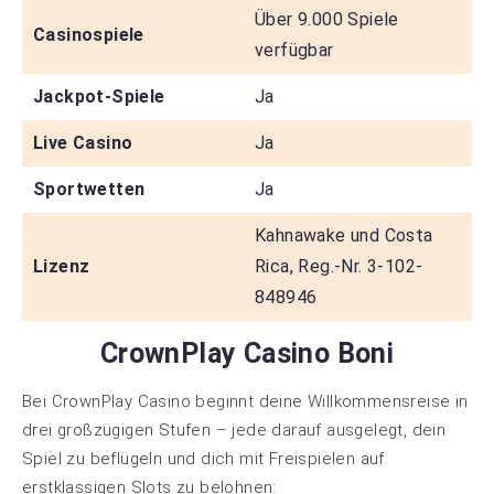
Über 9.000 Spiele
Casinospiele
verfügbar
Jackpot-Spiele
Ja
Live Casino
Ja
Sportwetten
Ja
Kahnawake und Costa
Lizenz
Rica, Reg.-Nr. 3-102-
848946
CrownPlay Casino Boni
Bei CrownPlay Casino beginnt deine Willkommensreise in
drei großzügigen Stufen – jede darauf ausgelegt, dein
Spiel zu beflügeln und dich mit Freispielen auf
erstklassigen Slots zu belohnen: