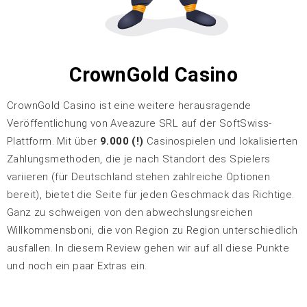
CrownGold Casino
CrownGold Casino ist eine weitere herausragende
Veröffentlichung von Aveazure SRL auf der SoftSwiss-
Plattform. Mit über
9.000 (!)
Casinospielen und lokalisierten
Zahlungsmethoden, die je nach Standort des Spielers
variieren (für Deutschland stehen zahlreiche Optionen
bereit), bietet die Seite für jeden Geschmack das Richtige.
Ganz zu schweigen von den abwechslungsreichen
Willkommensboni, die von Region zu Region unterschiedlich
ausfallen. In diesem Review gehen wir auf all diese Punkte
und noch ein paar Extras ein.