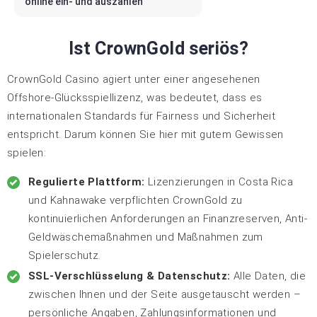
online ein- und auszahlen
Ist CrownGold seriös?
CrownGold Casino agiert unter einer angesehenen
Offshore-Glücksspiel­lizenz, was bedeutet, dass es
internationalen Standards für Fairness und Sicherheit
entspricht. Darum können Sie hier mit gutem Gewissen
spielen:
Regulierte Plattform:
Lizenzierungen in Costa Rica
und Kahnawake verpflichten CrownGold zu
kontinuierlichen Anforderungen an Finanzreserven, Anti-
Geldwäsche­maßnahmen und Maßnahmen zum
Spielerschutz.
SSL-Verschlüsselung & Datenschutz:
Alle Daten, die
zwischen Ihnen und der Seite ausgetauscht werden –
persönliche Angaben, Zahlungsinformationen und