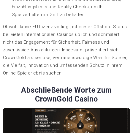
Einzahlungslimits und Reality Checks, um Ihr
Spielverhalten im Griff zu behalten.
Obwohl keine EU-Lizenz vorliegt, ist dieser Offshore-Status
bei vielen internationalen Casinos üblich und schmälert
nicht das Engagement für Sicherheit, Fairness und
zuverlässige Auszahlungen. Insgesamt präsentiert sich
CrownGold als seriöse, vertrauenswürdige Wahl für Spieler,
die Vielfalt, Innovation und umfassenden Schutz in ihrem
Online-Spielerlebnis suchen.
Abschließende Worte zum
CrownGold Casino