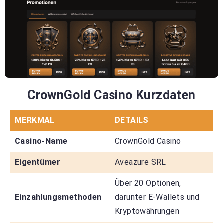
CrownGold Casino Kurzdaten
MERKMAL
DETAILS
Casino-Name
CrownGold Casino
Eigentümer
Aveazure SRL
Über 20 Optionen,
Einzahlungsmethoden
darunter E-Wallets und
Kryptowährungen