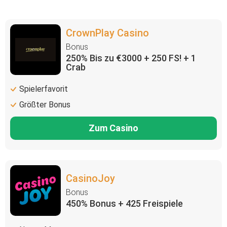
CrownPlay Casino
Bonus
250% Bis zu €3000 + 250 FS! + 1
Crab
Spielerfavorit
Größter Bonus
Zum Casino
CasinoJoy
Bonus
450% Bonus + 425 Freispiele