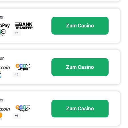
en
Zum Casino
+5
en
Zum Casino
+5
en
Zum Casino
+3