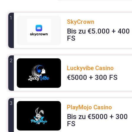
1
SkyCrown
Bis zu €5.000 + 400
FS
2
Luckyvibe Casino
€5000 + 300 FS
3
PlayMojo Casino
Bis zu €5000 + 300
FS