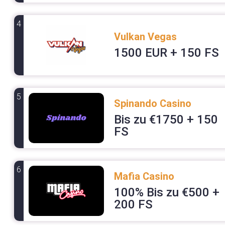
4
Vulkan Vegas
1500 EUR + 150 FS
5
Spinando Casino
Bis zu €1750 + 150
FS
6
Mafia Casino
100% Bis zu €500 +
200 FS