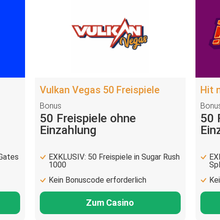
Vulkan Vegas 50 Freispiele
Hit 
Bonus
Bonu
50 Freispiele ohne
50 
Einzahlung
Ein
 Gates
EXKLUSIV: 50 Freispiele in Sugar Rush
EXK
1000
Sp
Kein Bonuscode erforderlich
Kei
Zum Casino