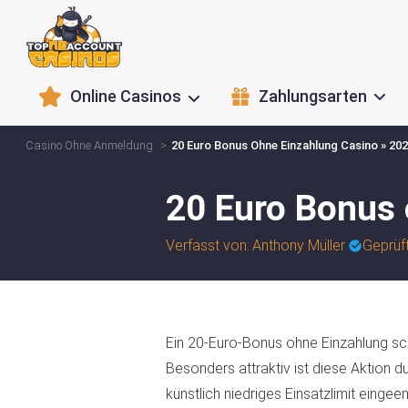
Online Casinos
Zahlungsarten
Casino Ohne Anmeldung
20 Euro Bonus Ohne Einzahlung Casino » 202
20 Euro Bonus 
Verfasst von:
Anthony Müller
Geprüft
Ein 20-Euro-Bonus ohne Einzahlung sch
Besonders attraktiv ist diese Aktion du
künstlich niedriges Einsatzlimit eing