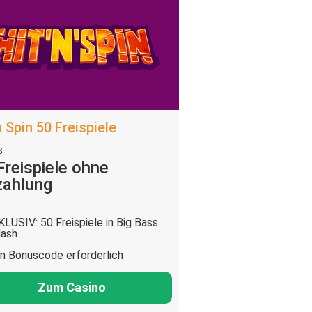
n Spin 50 Freispiele
s
Freispiele ohne
zahlung
LUSIV: 50 Freispiele in Big Bass
lash
n Bonuscode erforderlich
Zum Casino