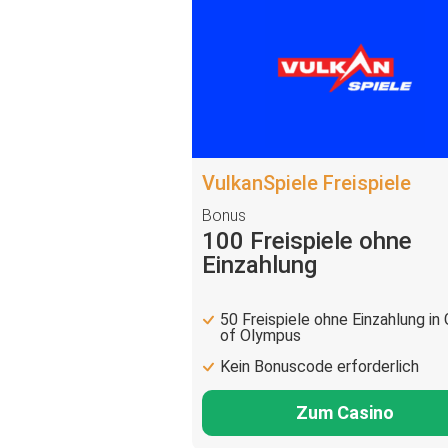
VulkanSpiele Freispiele
Bonus
100 Freispiele ohne
Einzahlung
50 Freispiele ohne Einzahlung in
of Olympus
Kein Bonuscode erforderlich
Zum Casino