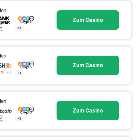
den
Zum Casino
+3
den
Zum Casino
+4
den
Zum Casino
+5