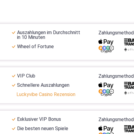
Auszahlungen im Durchschnitt
Zahlungsmethod
in 10 Minuten
Wheel of Fortune
VIP Club
Zahlungsmethod
Schnellere Auszahlungen
Luckyvibe Casino Rezension
Exklusiver VIP Bonus
Zahlungsmethod
Die besten neuen Spiele