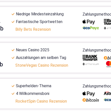
Niedrige Mindesteinzahlung
Zahlungsmetho
+
Fantastische Sportwetten
ab
Billy Bets Rezension
Neues Casino 2025
Zahlungsmetho
Auszahlungen am selben Tag
ab
StoneVegas Casino Rezension
Superhelden-Thema
Zahlungsmetho
4 Willkommensboni
RocketSpin Casino Rezension