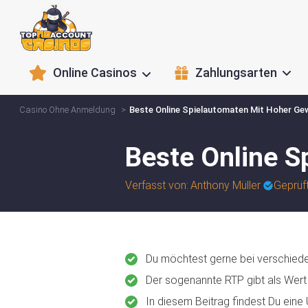
Online Casinos
Zahlungsarten
Casino Ohne Anmeldung
Beste Online Spielautomaten Mit Hoher G
Beste Online 
Verfasst von:
Anthony Müller
Geprüft
Du möchtest gerne bei verschie
Der sogenannte RTP gibt als Wert 
In diesem Beitrag findest Du eine