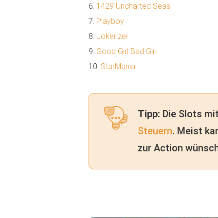
1429 Uncharted Seas
Playboy
Jokerizer
Good Girl Bad Girl
StarMania
Tipp:
Die Slots mi
Steuern
. Meist k
zur Action wünsc