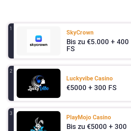
1
SkyCrown
Bis zu €5.000 + 400
FS
2
Luckyvibe Casino
€5000 + 300 FS
3
PlayMojo Casino
Bis zu €5000 + 300