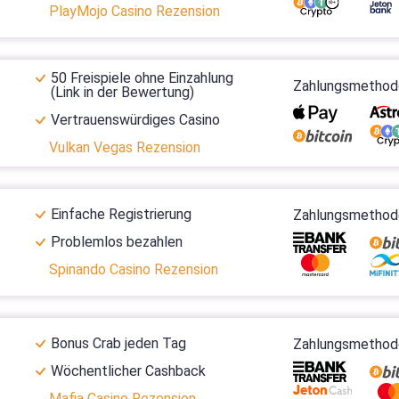
PlayMojo Casino Rezension
50 Freispiele ohne Einzahlung
Zahlungsmethod
(Link in der Bewertung)
Vertrauenswürdiges Casino
Vulkan Vegas Rezension
Einfache Registrierung
Zahlungsmethod
Problemlos bezahlen
Spinando Casino Rezension
Bonus Crab jeden Tag
Zahlungsmethod
Wöchentlicher Cashback
Mafia Casino Rezension