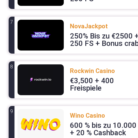
7
NovaJackpot
250% Bis zu €2500 
250 FS + Bonus cra
8
Rockwin Casino
€3,500 + 400
Freispiele
9
Wino Casino
600 % bis zu 10.000
+ 20 % Cashback