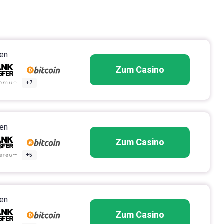
en
Zum Casino
+7
en
Zum Casino
+5
en
Zum Casino