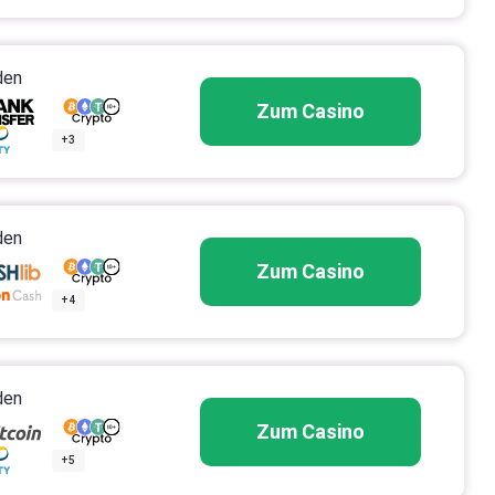
den
Zum Casino
+3
den
Zum Casino
+4
den
Zum Casino
+5