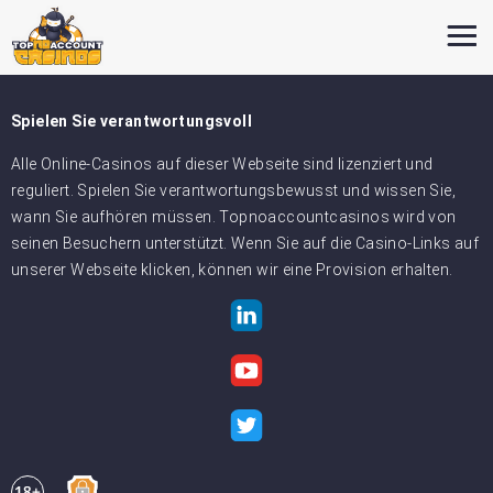
Spielen Sie verantwortungsvoll
Alle Online-Casinos auf dieser Webseite sind lizenziert und
reguliert. Spielen Sie verantwortungsbewusst und wissen Sie,
wann Sie aufhören müssen. Topnoaccountcasinos wird von
seinen Besuchern unterstützt. Wenn Sie auf die Casino-Links auf
unserer Webseite klicken, können wir eine Provision erhalten.