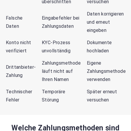
überschritten
versuchen
Daten korrigieren
Falsche
Eingabefehler bei
und erneut
Daten
Zahlungsdaten
eingeben
Konto nicht
KYC-Prozess
Dokumente
verifiziert
unvollständig
hochladen
Zahlungsmethode
Eigene
Drittanbieter-
läuft nicht auf
Zahlungsmethode
Zahlung
Ihren Namen
verwenden
Technischer
Temporäre
Später erneut
Fehler
Störung
versuchen
Welche Zahlungsmethoden sind