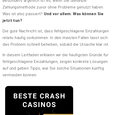
Besonders ärgerlich ist es, wenn Sie dieselbe
Zahlungsmethode zuvor ohne Probleme genutzt haben.
Was ist also passiert?
Und vor allem: Was können Sie
jetzt tun?
Die gute Nachricht ist, dass fehlgeschlagene Einzahlungen
relativ häufig vorkommen. In den meisten Fällen lässt sich
das Problem schnell beheben, sobald die Ursache klar ist.
In diesem Leitfaden erklären wir die häufigsten Gründe für
fehlgeschlagene Einzahlungen, zeigen konkrete Lösungen
auf und geben Tipps, wie Sie solche Situationen künftig
vermeiden können.