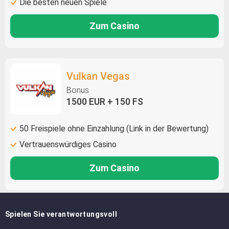
Die besten neuen Spiele
Zum Casino
Vulkan Vegas
Bonus
1500 EUR + 150 FS
50 Freispiele ohne Einzahlung (Link in der Bewertung)
Vertrauenswürdiges Casino
Zum Casino
Spielen Sie verantwortungsvoll