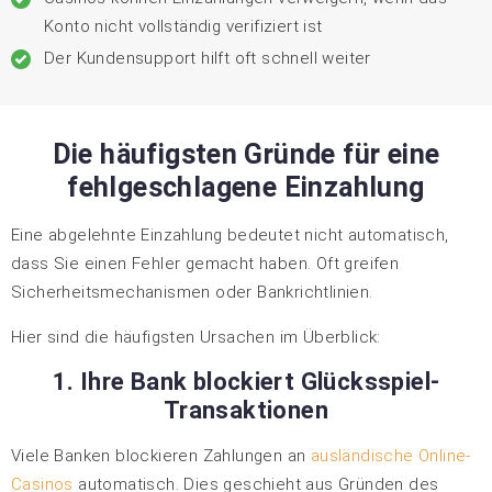
Konto nicht vollständig verifiziert ist
Der Kundensupport hilft oft schnell weiter
Die häufigsten Gründe für eine
fehlgeschlagene Einzahlung
Eine abgelehnte Einzahlung bedeutet nicht automatisch,
dass Sie einen Fehler gemacht haben. Oft greifen
Sicherheitsmechanismen oder Bankrichtlinien.
Hier sind die häufigsten Ursachen im Überblick:
1. Ihre Bank blockiert Glücksspiel-
Transaktionen
Viele Banken blockieren Zahlungen an
ausländische Online-
Casinos
automatisch. Dies geschieht aus Gründen des