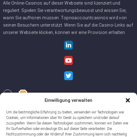
Alle Online-Casinos auf dieser Webseite sind lizenziert und
reguliert. Spielen Sie verantwortungsbewusst und wissen Sie,
wann Sie aufhören müssen. Topnoaccountcasinos wird von
seinen Besuchern unterstützt. Wenn Sie auf die Casino-Links auf
unserer Webseite klicken, können wir eine Provision erhalten.
Einwilligung verwalten
Um die bestmögliche Erfahrung zu bieten, verwenden wir Technologien wie
Beliebt
Cookies, um Informationen über Ihr Gerät zu speichern und/oder darauf
zuzugreifen. Wenn Sie diesen Technologien zustimmen, können wir Daten wie
Ihr Surfverhalten oder eindeutige IDs auf dieser Seite verarbeiten. Die
Nichtzustimmung oder der Widerruf Ihrer Zustimmung kann sich nachteilig
Casino Informationen