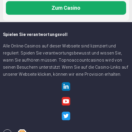
Zum Casino
Spielen Sie verantwortungsvoll
Alle Online-Casinos auf dieser Webseite sind lizenziert und
reguliert. Spielen Sie verantwortungsbewusst und wissen Sie,
wann Sie aufhören müssen. Topnoaccountcasinos wird von
seinen Besuchern unterstützt. Wenn Sie auf die Casino-Links auf
unserer Webseite klicken, können wir eine Provision erhalten.