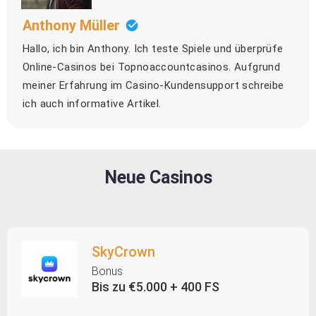
Anthony Müller
Hallo, ich bin Anthony. Ich teste Spiele und überprüfe
Online-Casinos bei Topnoaccountcasinos. Aufgrund
meiner Erfahrung im Casino-Kundensupport schreibe
ich auch informative Artikel.
Neue Casinos
SkyCrown
Bonus
Bis zu €5.000 + 400 FS