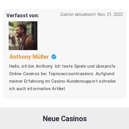
Zuletzt aktualisiert: Nov. 21, 2022
Verfasst von:
Anthony Müller
Hallo, ich bin Anthony. Ich teste Spiele und überprüfe
Online-Casinos bei Topnoaccountcasinos. Aufgrund
meiner Erfahrung im Casino-Kundensupport schreibe
ich auch informative Artikel.
Neue Casinos