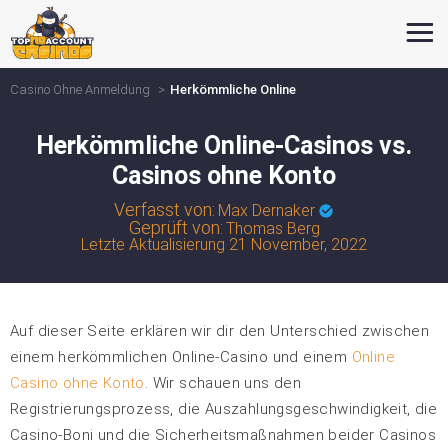
Casino Ohne Anmeldung
Herkömmliche Online
Herkömmliche Online-Casinos vs.
Casinos ohne Konto
Verfasst von:
Max Dernaker
Geprüft von:
Thomas Berg
Letzte Aktualisierung
21 November, 2022
Auf dieser Seite erklären wir dir den Unterschied zwischen
einem herkömmlichen Online-Casino und einem
Online
Casino ohne Konto
. Wir schauen uns den
Registrierungsprozess, die Auszahlungsgeschwindigkeit, die
Casino-Boni und die Sicherheitsmaßnahmen beider Casinos