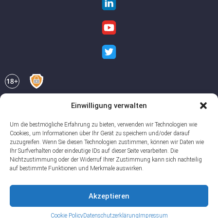
🇩🇪
Einwilligung verwalten
Um die bestmögliche Erfahrung zu bieten, verwenden wir Technologien wie
Beliebt
Cookies, um Informationen über Ihr Gerät zu speichern und/oder darauf
zuzugreifen. Wenn Sie diesen Technologien zustimmen, können wir Daten wie
Ihr Surfverhalten oder eindeutige IDs auf dieser Seite verarbeiten. Die
Nichtzustimmung oder der Widerruf Ihrer Zustimmung kann sich nachteilig
Casino Informationen
auf bestimmte Funktionen und Merkmale auswirken.
Infos Zur Webseite
Akzeptieren
Cookie Policy
Datenschutzerklärung
Impressum