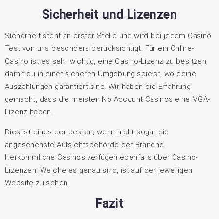
Sicherheit und Lizenzen
Sicherheit steht an erster Stelle und wird bei jedem Casino
Test von uns besonders berücksichtigt. Für ein Online-
Casino ist es sehr wichtig, eine Casino-Lizenz zu besitzen,
damit du in einer sicheren Umgebung spielst, wo deine
Auszahlungen garantiert sind. Wir haben die Erfahrung
gemacht, dass die meisten No Account Casinos eine MGA-
Lizenz haben.
Dies ist eines der besten, wenn nicht sogar die
angesehenste Aufsichtsbehörde der Branche.
Herkömmliche Casinos verfügen ebenfalls über Casino-
Lizenzen. Welche es genau sind, ist auf der jeweiligen
Website zu sehen.
Fazit